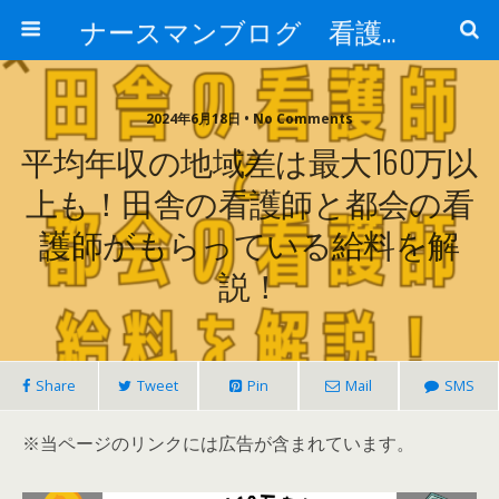
ナースマンブログ 看護に関わるすべての方へ
2024年6月18日 • No Comments
平均年収の地域差は最大160万以
上も！田舎の看護師と都会の看
護師がもらっている給料を解
説！
Share
Tweet
Pin
Mail
SMS
※当ページのリンクには広告が含まれています。